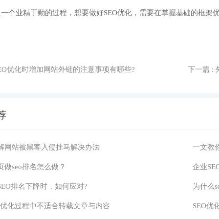
O是一个业精于勤的过程，想要做好SEO优化，需要在掌握基础的框架
做SEO优化时增加网站外链的注意事项有哪些?
下一篇
:
荐
解网站被黑客入侵挂马解决办法
一文教
页做seo排名怎么做？
企业S
SEO排名下降时，如何应对?
为什么s
新站优化过程中不适合转载文章与内容
SEO