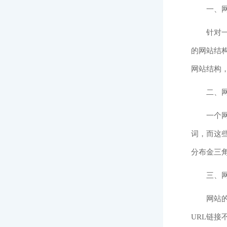
一、
针对
的网站结
网站结构
二、
一个
词，而这
分布金三
三、网
网站
URL链