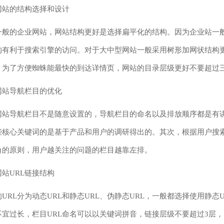
网站的结构选择和设计
一般的企业网站，网站结构更好是选择扁平化的结构。因为企业站一
构有利于搜索引擎的访问。对于大中型网站一般采用树形加网状结构更
，为了方便蜘蛛能最快的到达详情页，网站的目录层级更好不要超过
网站导航栏目的优化
网站导航栏目不是随意设置的，导航栏目的命名以及排放顺序都是有
些核心关键词的是基于产品和用户的调研得出的。其次，根据用户搜
角的原则，用户越关注的问题的栏目越靠左排。
站URL链接结构
的URL分为动态URL和静态URL、伪静态URL，一般都选择使用静
接不宜过长，栏目URL命名可以以关键词拼音，链接层级不要超过3层